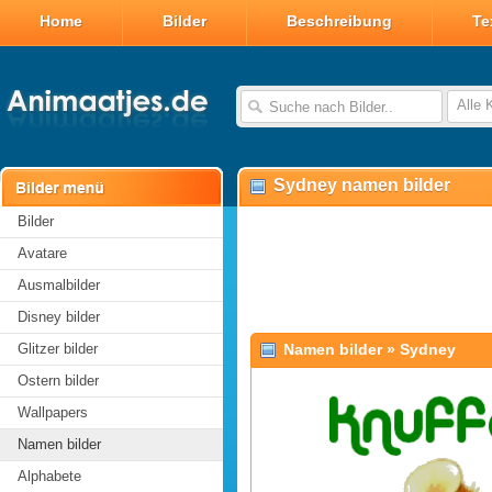
Home
Bilder
Beschreibung
Te
Alle 
Sydney namen bilder
Bilder
Avatare
Ausmalbilder
Disney bilder
Glitzer bilder
Namen bilder
»
Sydney
Ostern bilder
Wallpapers
Namen bilder
Alphabete