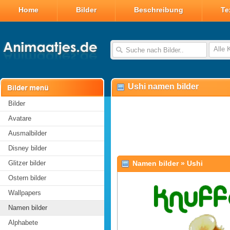
Home
Bilder
Beschreibung
Te
Alle 
Ushi namen bilder
Bilder
Avatare
Ausmalbilder
Disney bilder
Glitzer bilder
Namen bilder
»
Ushi
Ostern bilder
Wallpapers
Namen bilder
Alphabete