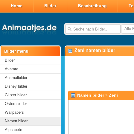
Home
Bilder
Beschreibung
Te
Alle 
Zeni namen bilder
Bilder
Avatare
Ausmalbilder
Disney bilder
Glitzer bilder
Namen bilder
»
Zeni
Ostern bilder
Wallpapers
Namen bilder
Alphabete