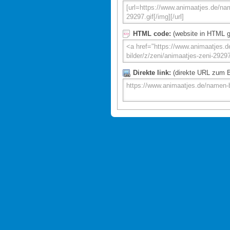
HTML code:
(website in HTML g
Direkte link:
(direkte URL zum Bi