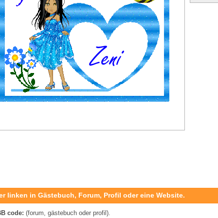
er linken in Gästebuch, Forum, Profil oder eine Website.
B code:
(forum, gästebuch oder profil).