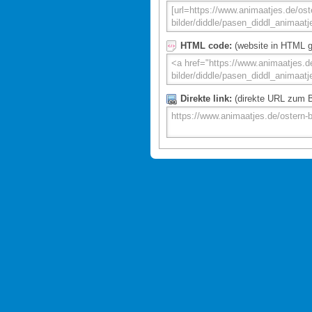
HTML code:
(website in HTML g
Direkte link:
(direkte URL zum Bi