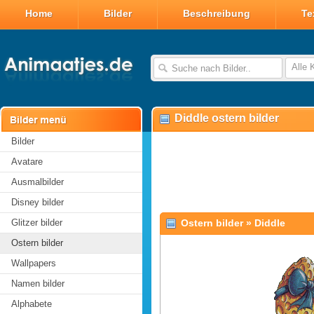
Home
Bilder
Beschreibung
Te
Alle 
Diddle ostern bilder
Bilder
Avatare
Ausmalbilder
Disney bilder
Glitzer bilder
Ostern bilder
»
Diddle
Ostern bilder
Wallpapers
Namen bilder
Alphabete