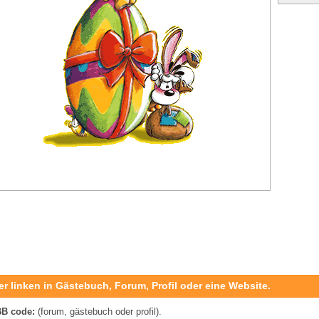
er linken in Gästebuch, Forum, Profil oder eine Website.
B code:
(forum, gästebuch oder profil).