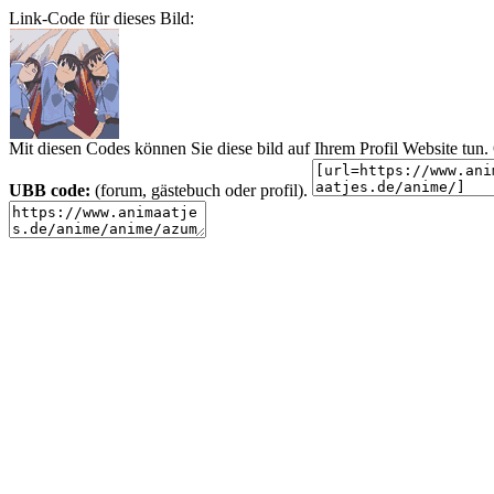
Link-Code für dieses Bild:
Mit diesen Codes können Sie diese bild auf Ihrem Profil Website tu
UBB code:
(forum, gästebuch oder profil).