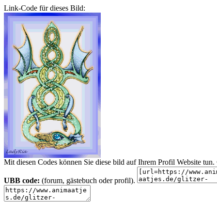
Link-Code für dieses Bild:
Mit diesen Codes können Sie diese bild auf Ihrem Profil Website tu
UBB code:
(forum, gästebuch oder profil).