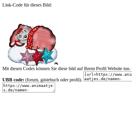
Link-Code für dieses Bild:
Mit diesen Codes können Sie diese bild auf Ihrem Profil Website tu
UBB code:
(forum, gästebuch oder profil).