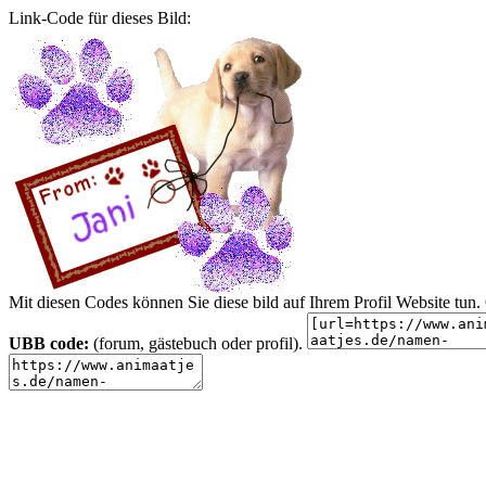
Link-Code für dieses Bild:
Mit diesen Codes können Sie diese bild auf Ihrem Profil Website tu
UBB code:
(forum, gästebuch oder profil).