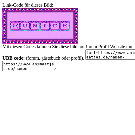
Link-Code für dieses Bild:
Mit diesen Codes können Sie diese bild auf Ihrem Profil Website tu
UBB code:
(forum, gästebuch oder profil).