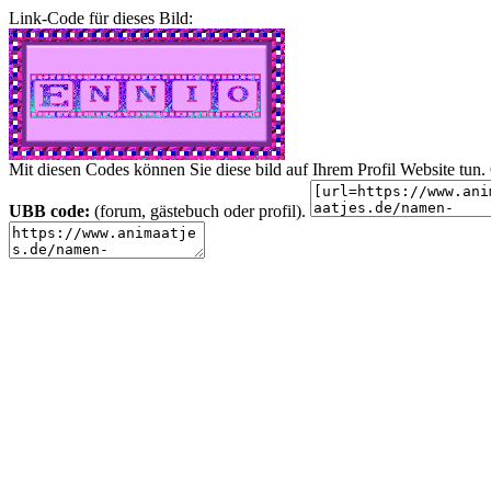
Link-Code für dieses Bild:
Mit diesen Codes können Sie diese bild auf Ihrem Profil Website tu
UBB code:
(forum, gästebuch oder profil).