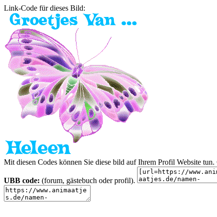
Link-Code für dieses Bild:
Mit diesen Codes können Sie diese bild auf Ihrem Profil Website tu
UBB code:
(forum, gästebuch oder profil).