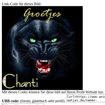
Link-Code für dieses Bild:
Mit diesen Codes können Sie diese bild auf Ihrem Profil Website tu
UBB code:
(forum, gästebuch oder profil).