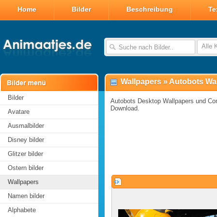
Home
Bilder
Beschreibung
Te
Alle 
Wallpapers
»
Autobots Wa
Bilder
Autobots Desktop Wallpapers und Com
Download.
Avatare
Ausmalbilder
Disney bilder
Glitzer bilder
Ostern bilder
Wallpapers
Namen bilder
Alphabete