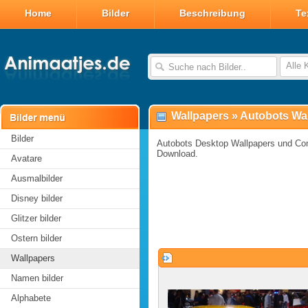
Home
Bilder
Beschreibung
Te
Alle 
Wallpapers
»
Autobots Wa
Bilder
Autobots Desktop Wallpapers und Com
Download.
Avatare
Ausmalbilder
Disney bilder
Glitzer bilder
Ostern bilder
Wallpapers
Namen bilder
Alphabete