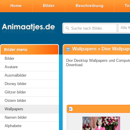
Home
Bilder
Beschreibung
Te
Alle 
Wallpapers
»
Dior Wallpap
Bilder
Dior Desktop Wallpapers und Compute
Download.
Avatare
Ausmalbilder
Disney bilder
Glitzer bilder
Ostern bilder
Wallpapers
Namen bilder
Alphabete