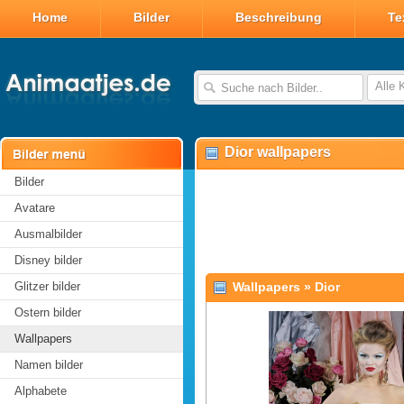
Home
Bilder
Beschreibung
Te
Alle 
Dior wallpapers
Bilder
Avatare
Ausmalbilder
Disney bilder
Glitzer bilder
Wallpapers
»
Dior
Ostern bilder
Wallpapers
Namen bilder
Alphabete