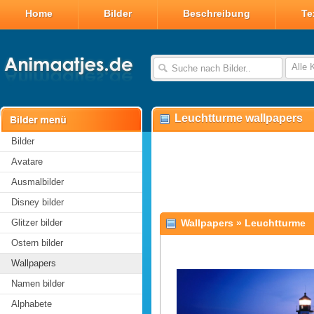
Home
Bilder
Beschreibung
Te
Alle 
Leuchtturme wallpapers
Bilder
Avatare
Ausmalbilder
Disney bilder
Glitzer bilder
Wallpapers
»
Leuchtturme
Ostern bilder
Wallpapers
Namen bilder
Alphabete