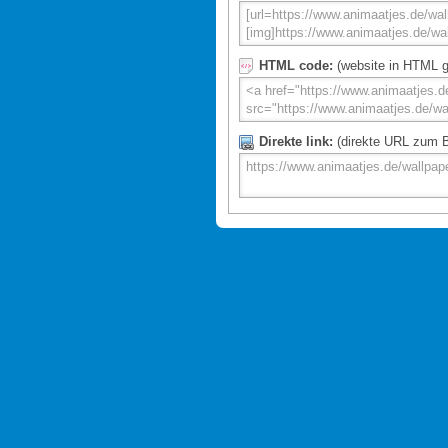
HTML code:
(website in HTML g
Direkte link:
(direkte URL zum Bi