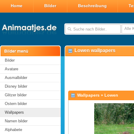
Home
Bilder
Beschreibung
Te
Alle 
Lowen wallpapers
Bilder
Avatare
Ausmalbilder
Disney bilder
Glitzer bilder
Wallpapers
»
Lowen
Ostern bilder
Wallpapers
Namen bilder
Alphabete