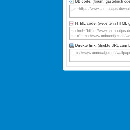
BB code:
(forum, gästebuch oder 
HTML code:
(website in HTML g
Direkte link:
(direkte URL zum Bi