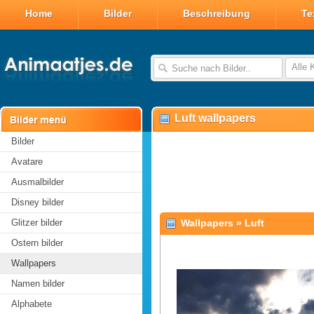
Home
Bilder
Beschreibung
Te
Alle 
Luft wallpapers
Bilder
Avatare
Ausmalbilder
Disney bilder
Glitzer bilder
Wallpapers
»
Luft
Ostern bilder
Wallpapers
Namen bilder
Alphabete