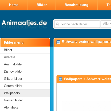
Home
Bilder
Beschreibung
Te
Alle 
Schwarz weiss wallpapers
Bilder
Avatare
Ausmalbilder
Disney bilder
Glitzer bilder
Wallpapers
»
Schwarz weis
Ostern bilder
Wallpapers
Namen bilder
Alphabete