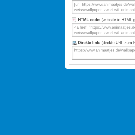
HTML code:
(website in HTML g
Direkte link:
(direkte URL zum Bi