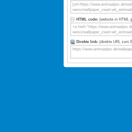
HTML code:
(website in HTML g
Direkte link:
(direkte URL zum Bi