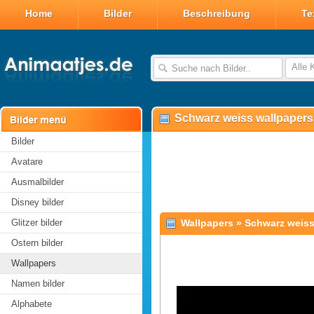
Home
Bilder
Beschreibung
Te
Alle 
Schwarz weiss wallpapers
Bilder
Avatare
Ausmalbilder
Disney bilder
Glitzer bilder
Wallpapers
»
Schwarz weis
Ostern bilder
Wallpapers
Namen bilder
Alphabete