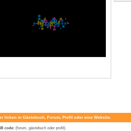
er linken in Gästebuch, Forum, Profil oder eine Website.
B code:
(forum, gästebuch oder profil).