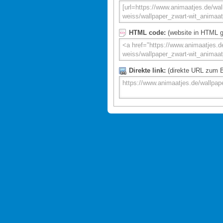
HTML code:
(website in HTML g
Direkte link:
(direkte URL zum Bi