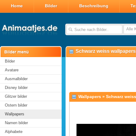
Home
Bilder
Beschreibung
Te
Alle 
Schwarz weiss wallpapers
Bilder
Avatare
Ausmalbilder
Disney bilder
Glitzer bilder
Wallpapers
»
Schwarz weis
Ostern bilder
Wallpapers
Namen bilder
Alphabete