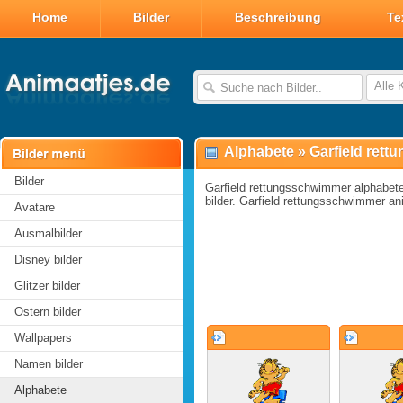
Home
Bilder
Beschreibung
Te
Alle 
Alphabete
»
Garfield ret
Bilder
Garfield rettungsschwimmer alphabete 
bilder. Garfield rettungsschwimmer ani
Avatare
Ausmalbilder
Disney bilder
Glitzer bilder
Ostern bilder
Wallpapers
Namen bilder
Alphabete