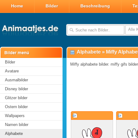
Home
Bilder
Beschreibung
Te
Alle 
Alphabete
»
Miffy Alphabe
Bilder
Miffy alphabete bilder. miffy gifs bilde
Avatare
Ausmalbilder
Disney bilder
Glitzer bilder
Ostern bilder
Wallpapers
Namen bilder
Alphabete