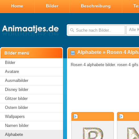
Home
Bilder
Beschreibung
Te
Alle 
Alphabete
»
Rosen 4 Alph
Bilder
Rosen 4 alphabete bilder. rosen 4 gifs
Avatare
Ausmalbilder
Disney bilder
Glitzer bilder
Ostern bilder
Wallpapers
Namen bilder
Alphabete