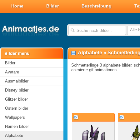
Home
Bilder
Beschreibung
Te
Alle 
Alphabete
»
Schmetterlin
Bilder
Schmetterlinge 3 alphabete bilder. sch
animierte gif animationen.
Avatare
Ausmalbilder
Disney bilder
Glitzer bilder
Ostern bilder
Wallpapers
Namen bilder
Alphabete