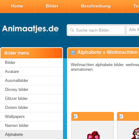
Home
Bilder
Beschreibung
Te
Alle 
Alphabete
»
Weihnachten 
Bilder
Weihnachten alphabete bilder. weihnac
animationen.
Avatare
Ausmalbilder
Disney bilder
Glitzer bilder
Ostern bilder
Wallpapers
Namen bilder
Alphabete