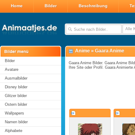
Home
Bilder
Beschreibung
Te
Alle 
Anime
»
Gaara Anime
Bilder
Gaara Anime Bilder. Gaara Anime Bild
Ihre Site oder Profil. Gaara Animierte
Avatare
Ausmalbilder
Disney bilder
Glitzer bilder
Ostern bilder
Wallpapers
Namen bilder
Alphabete