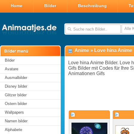
Home
Bilder
Beschreibung
Te
Alle 
Anime
»
Love hina Anime
Bilder
Love hina Anime Bilder. Love 
Gifs Bilder mit Codes für Ihre S
Avatare
Animationen Gifs
Ausmalbilder
Disney bilder
Glitzer bilder
Ostern bilder
Wallpapers
Namen bilder
Alphabete