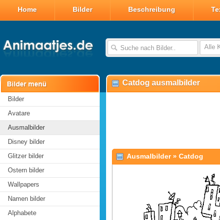
Home
Bilder
Beschreibung
Te
Alle 
Catdog ausmalbilder
Bilder
Avatare
Ausmalbilder
Disney bilder
Glitzer bilder
Ausmalbilder
»
Catdog
Ostern bilder
Wallpapers
Namen bilder
Alphabete