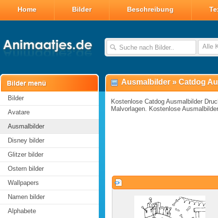
Home
Bilder
Beschreibung
Te
Alle 
Ausmalbilder
»
Catdog Au
Bilder
Kostenlose Catdog Ausmalbilder Druc
Malvorlagen. Kostenlose Ausmalbilde
Avatare
Ausmalbilder
Disney bilder
Glitzer bilder
Ostern bilder
Wallpapers
Namen bilder
Alphabete