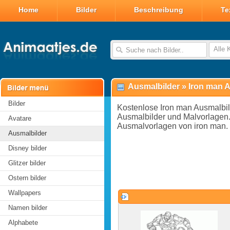
Home
Bilder
Beschreibung
Te
Alle 
Ausmalbilder
»
Iron man 
Bilder
Kostenlose Iron man Ausmalbil
Ausmalbilder und Malvorlagen.
Avatare
Ausmalvorlagen von iron man.
Ausmalbilder
Disney bilder
Glitzer bilder
Ostern bilder
Wallpapers
Namen bilder
Alphabete