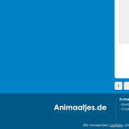
1
Konta
-
Kont
-
Cook
Wir verwenden
cookies
, u