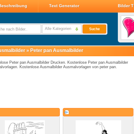
Beschreibung
Text Generator
Bilder 
Valentin Glitzer Bilder
Valentin Bilder
Alle Kategorien
Suche
Valentin Smileys
Disney Valentin Bilder
smalbilder
»
Peter pan Ausmalbilder
lose Peter pan Ausmalbilder Drucken. Kostenlose Peter pan Ausmalbilder
lvorlagen. Kostenlose Ausmalbilder Ausmalvorlagen von peter pan.