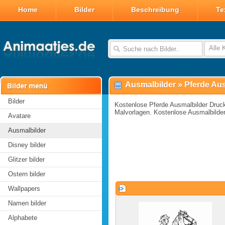
Home
Bilder
Beschreibung
Te
Alle 
Ausmalbilder
»
Pferde Au
Bilder
Kostenlose Pferde Ausmalbilder Druc
Malvorlagen. Kostenlose Ausmalbilde
Avatare
Ausmalbilder
Disney bilder
Glitzer bilder
Ostern bilder
Wallpapers
Namen bilder
Alphabete