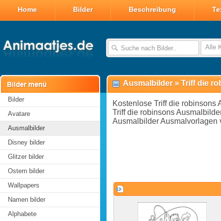
Home
Bilder
Beschreibung
Te
Alle 
Ausmalbilder
»
Triff die 
Bilder
Kostenlose Triff die robinsons
Triff die robinsons Ausmalbild
Avatare
Ausmalbilder Ausmalvorlagen vo
Ausmalbilder
Disney bilder
Glitzer bilder
Ostern bilder
Wallpapers
Namen bilder
Alphabete