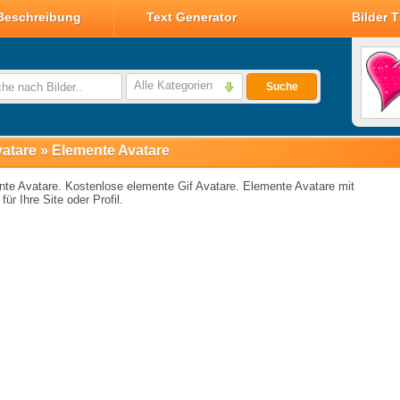
Beschreibung
Text Generator
Bilder 
Valentin Glitzer Bilder
Valentin Bilder
Alle Kategorien
Suche
Valentin Smileys
Disney Valentin Bilder
atare
»
Elemente Avatare
te Avatare. Kostenlose elemente Gif Avatare. Elemente Avatare mit
für Ihre Site oder Profil.