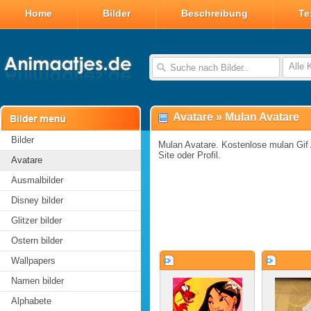
Home
Bilder
Beschreibung
Te
Alle 
Avatare
»
Mulan Avatare
Bilder
Mulan Avatare. Kostenlose mulan Gif 
Site oder Profil.
Avatare
Ausmalbilder
Disney bilder
Glitzer bilder
Ostern bilder
Wallpapers
Namen bilder
Alphabete