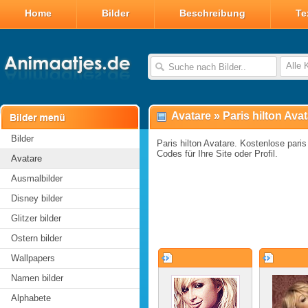
Home
Bilder
Beschreibung
Te
Alle 
Avatare
»
Paris hilton Ava
Bilder
Paris hilton Avatare. Kostenlose paris 
Codes für Ihre Site oder Profil.
Avatare
Ausmalbilder
Disney bilder
Glitzer bilder
Ostern bilder
Wallpapers
Namen bilder
Alphabete