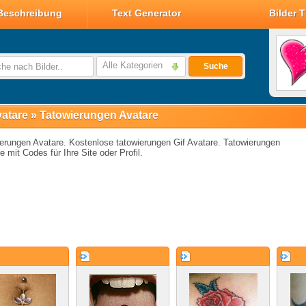
Beschreibung
Text Generator
Bilder 
Valentin Glitzer Bilder
Valentin Bilder
Alle Kategorien
Suche
Valentin Smileys
Disney Valentin Bilder
atare
»
Tatowierungen Avatare
erungen Avatare. Kostenlose tatowierungen Gif Avatare. Tatowierungen
e mit Codes für Ihre Site oder Profil.