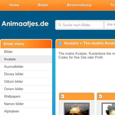
Home
Bilder
Beschreibung
Te
Alle 
Avatare
»
The matrix Avat
Bilder
The matrix Avatare. Kostenlose the ma
Codes für Ihre Site oder Profil.
Avatare
Ausmalbilder
Disney bilder
Glitzer bilder
Ostern bilder
Wallpapers
Namen bilder
Alphabete