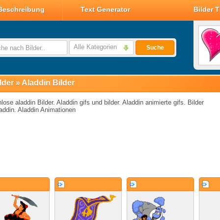
Beschreibung
Text Generator
Bilder 
Valentin Glitzer Bilder
Valentin Bilder
Alle Kategorien
Suche
Valentin Smileys
Disney Valentin Bilder
lder
»
Aladdin Bilder
lose aladdin Bilder. Aladdin gifs und bilder. Aladdin animierte gifs. Bilder
addin. Aladdin Animationen