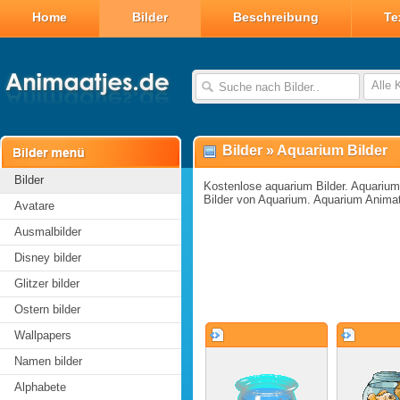
Home
Bilder
Beschreibung
Te
Alle 
Bilder
»
Aquarium Bilder
Bilder
Kostenlose aquarium Bilder. Aquarium 
Bilder von Aquarium. Aquarium Anima
Avatare
Ausmalbilder
Disney bilder
Glitzer bilder
Ostern bilder
Wallpapers
Namen bilder
Alphabete