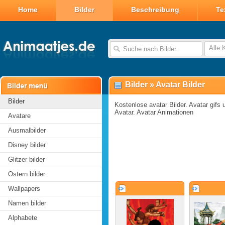
Home
Bilder
Beschreibung
Te
Valentin Glitzer Bilder
Valentin Bilder
Alle 
Valentin Smileys
Disney Valentin Bilder
Bilder
»
Avatar Bilder
Bilder
Kostenlose avatar Bilder. Avatar gifs u
Avatar. Avatar Animationen
Avatare
Ausmalbilder
Disney bilder
Glitzer bilder
Ostern bilder
Wallpapers
Namen bilder
Alphabete