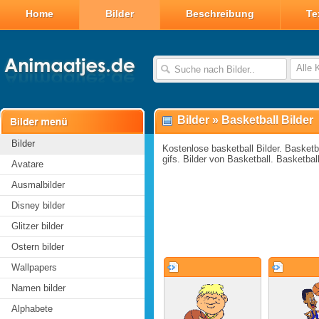
Home
Bilder
Beschreibung
Te
Alle 
Bilder
»
Basketball Bilder
Bilder
Kostenlose basketball Bilder. Basketba
gifs. Bilder von Basketball. Basketba
Avatare
Ausmalbilder
Disney bilder
Glitzer bilder
Ostern bilder
Wallpapers
Namen bilder
Alphabete