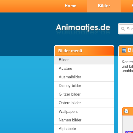
Home
Bilder
Bi
Bilder
Kosten
und bi
Avatare
unabha
Ausmalbilder
Disney bilder
Glitzer bilder
Ostern bilder
Wallpapers
Namen bilder
Alphabete