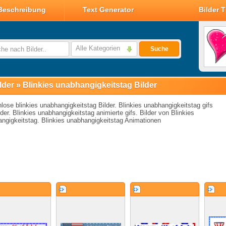
Beschreibung
Text Generator
Bilder 
Valentin Glitzer Bilder
Valentin Bilder
Alle Kategorien
Suche
Valentin Smileys
Disney Valentin Bilder
lder
»
Blinkies unabhangigkeitstag Bilder
lose blinkies unabhangigkeitstag Bilder. Blinkies unabhangigkeitstag gifs
lder. Blinkies unabhangigkeitstag animierte gifs. Bilder von Blinkies
ngigkeitstag. Blinkies unabhangigkeitstag Animationen