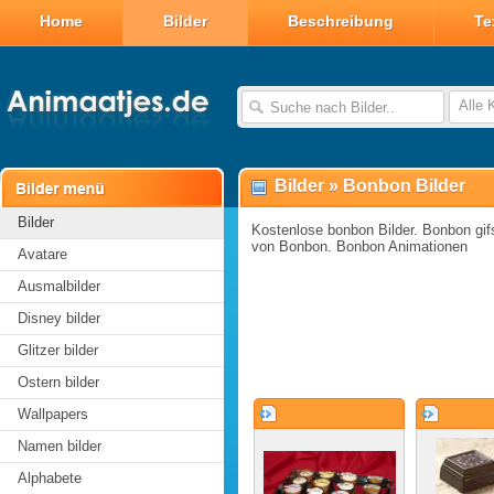
Home
Bilder
Beschreibung
Te
Alle 
Bilder
»
Bonbon Bilder
Bilder
Kostenlose bonbon Bilder. Bonbon gifs
von Bonbon. Bonbon Animationen
Avatare
Ausmalbilder
Disney bilder
Glitzer bilder
Ostern bilder
Wallpapers
Namen bilder
Alphabete