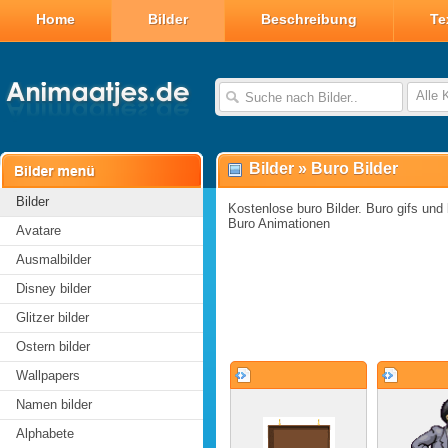
Home
Bilder
Beschreibung
Te
Alle 
Bilder
»
Buro Bilder
Bilder
Kostenlose buro Bilder. Buro gifs und b
Buro Animationen
Avatare
Ausmalbilder
Disney bilder
Glitzer bilder
Ostern bilder
Wallpapers
Namen bilder
Alphabete